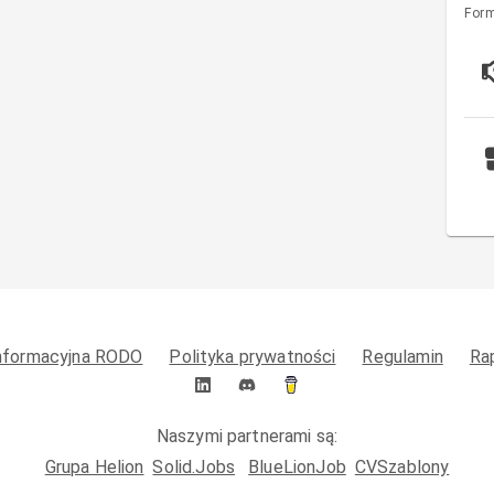
Form
informacyjna RODO
Polityka prywatności
Regulamin
Ra
Naszymi partnerami są:
Grupa Helion
Solid.Jobs
BlueLionJob
CVSzablony