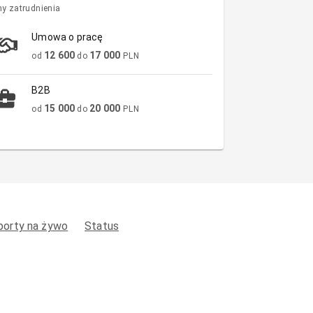
y zatrudnienia
Umowa o pracę
12 600
17 000
od
do
PLN
B2B
15 000
20 000
od
do
PLN
porty na żywo
Status