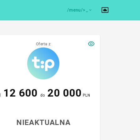
/menu/>
Oferta z
12 600
20 000
d
do
PLN
NIEAKTUALNA