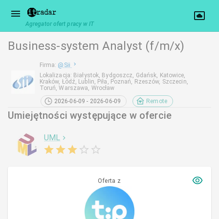
Agregator ofert pracy w IT
Business-system Analyst (f/m/x)
Firma
:
@
Sii
Lokalizacja
:
Białystok, Bydgoszcz, Gdańsk, Katowice,
Kraków, Łódź, Lublin, Piła, Poznań, Rzeszów, Szczecin,
Toruń, Warszawa, Wrocław
2026-06-09 - 2026-06-09
Remote
Umiejętności występujące w ofercie
UML
Oferta z