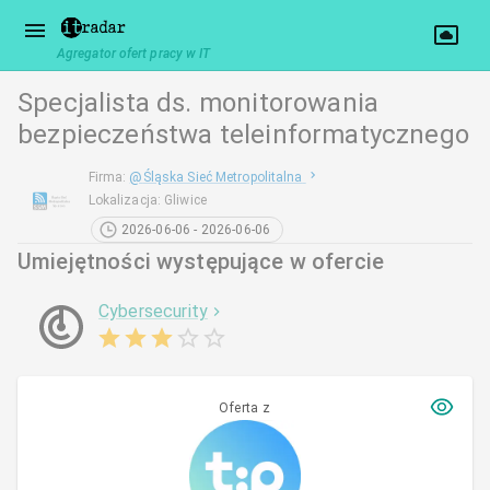
Agregator ofert pracy w IT
Specjalista ds. monitorowania
bezpieczeństwa teleinformatycznego
Firma
:
@
Śląska Sieć Metropolitalna
Lokalizacja
:
Gliwice
2026-06-06 - 2026-06-06
Umiejętności występujące w ofercie
Cybersecurity
Oferta z