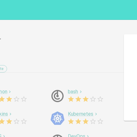
r
te
hon
bash
kins
Kubernetes
S
DevOps