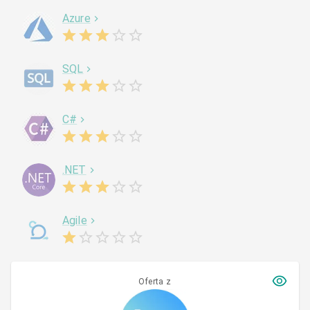
Azure
SQL
C#
.NET
Agile
Oferta z