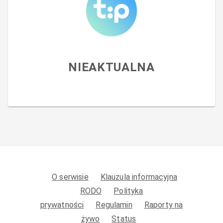
NIEAKTUALNA
O serwisie
Klauzula informacyjna
RODO
Polityka
prywatności
Regulamin
Raporty na
żywo
Status