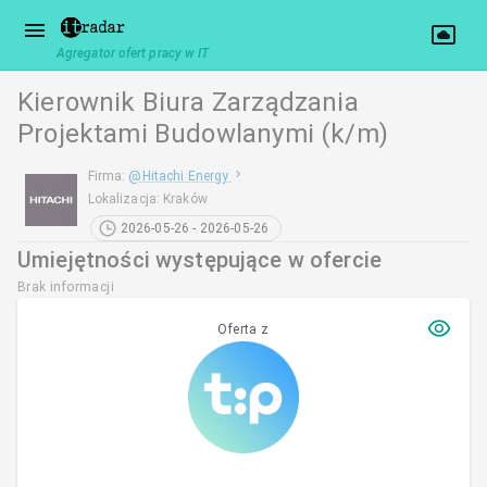
Agregator ofert pracy w IT
Kierownik Biura Zarządzania
Projektami Budowlanymi (k/m)
Firma
:
@
Hitachi Energy
Lokalizacja
:
Kraków
2026-05-26 - 2026-05-26
Umiejętności występujące w ofercie
Brak informacji
Oferta z