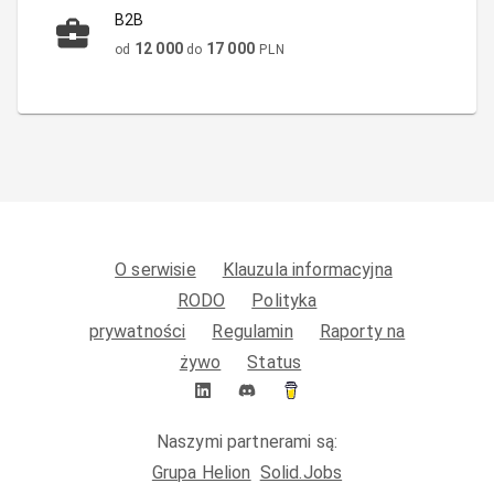
B2B
12 000
17 000
od
do
PLN
O serwisie
Klauzula informacyjna
RODO
Polityka
prywatności
Regulamin
Raporty na
żywo
Status
Naszymi partnerami są:
Grupa Helion
Solid.Jobs