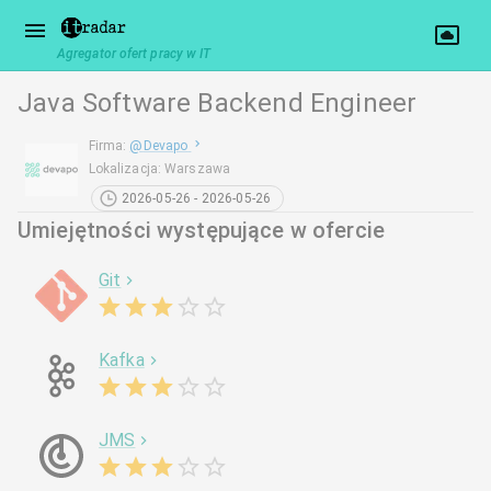
Agregator ofert pracy w IT
Java Software Backend Engineer
Firma
:
@
Devapo
Lokalizacja
:
Warszawa
2026-05-26 - 2026-05-26
Umiejętności występujące w ofercie
Git
Kafka
JMS