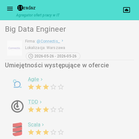
Agregator ofert pracy w IT
Big Data Engineer
Firma
:
@
Connectis_
Lokalizacja
:
Warszawa
2026-05-26 - 2026-05-26
Umiejętności występujące w ofercie
Agile
TDD
Scala