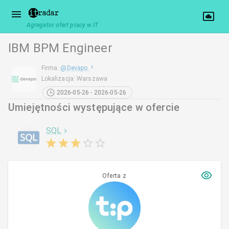
Agregator ofert pracy w IT
IBM BPM Engineer
Firma
:
@
Devapo
Lokalizacja
:
Warszawa
2026-05-26 - 2026-05-26
Umiejętności występujące w ofercie
SQL
Oferta z