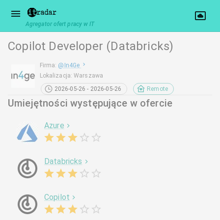
Agregator ofert pracy w IT
Copilot Developer (Databricks)
Firma
:
@
In4Ge
Lokalizacja
:
Warszawa
2026-05-26 - 2026-05-26
Remote
Umiejętności występujące w ofercie
Azure
Databricks
Copilot