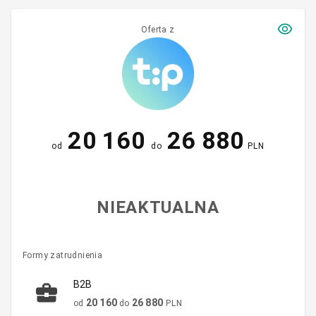
Oferta z
20 160
26 880
od
do
PLN
NIEAKTUALNA
Formy zatrudnienia
B2B
20 160
26 880
od
do
PLN