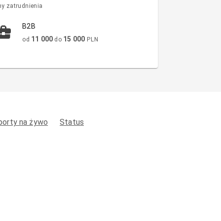
y zatrudnienia
B2B
11 000
15 000
od
do
PLN
porty na żywo
Status