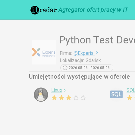
Agregator ofert pracy w IT
Python Test Dev
Firma
:
@
Experis
Lokalizacja
:
Gdańsk
2026-05-26 - 2026-05-26
Umiejętności występujące w ofercie
Linux
SQ