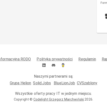
Form
informacyjna RODO
Polityka prywatności
Regulamin
Ra
Naszymi partnerami są:
Grupa Helion
Solid.Jobs
BlueLionJob
CVSzablony
Wszystkie oferty pracy IT w jednym miejscu.
Copyright ©
Codelight Grzegorz Marchwiński
2026
.