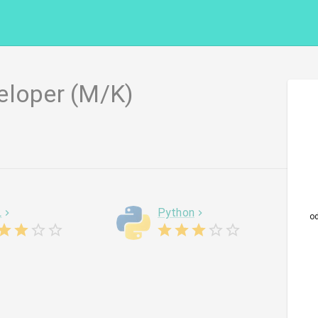
eloper (M/K)
L
Python
o