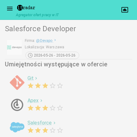
Agregator ofert pracy w IT
Salesforce Developer
Firma
:
@
Devapo
Lokalizacja
:
Warszawa
2026-05-26 - 2026-05-26
Umiejętności występujące w ofercie
Git
Apex
Salesforce