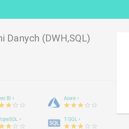
ni Danych (DWH,SQL)
er BI
Azure
tgreSQL
T-SQL