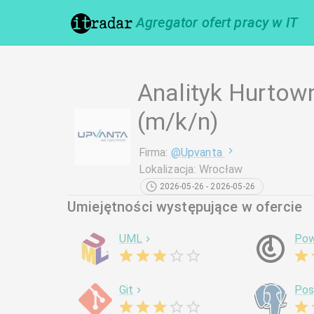
Agregator ofert pracy w IT
Analityk Hurtow
(m/k/n)
Firma
:
@
Upvanta
Lokalizacja
:
Wrocław
2026-05-26 - 2026-05-26
Umiejętności występujące w ofercie
UML
Pow
Git
Pos