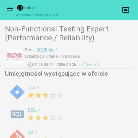
Agregator ofert pracy w IT
Non-Functional Testing Expert
(Performance / Reliability)
Firma
:
@
B2B.Net
Lokalizacja
:
Gdańsk, Warszawa
Expert
2026-05-26 - 2026-05-26
Umiejętności występujące w ofercie
Jira
SQL
Git