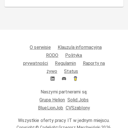
O serwisie
Klauzula informacyjna
RODO
Polityka
prywatności
Regulamin
Raporty na
żywo
Status
Naszymi partnerami są:
Grupa Helion
Solid.Jobs
BlueLionJob
CVSzablony
Wszystkie oferty pracy IT w jednym miejscu.
Copyright ©
Codelight Grzegorz Marchwiński
2026
.