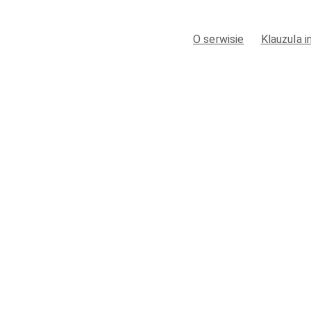
O serwisie
Klauzula 