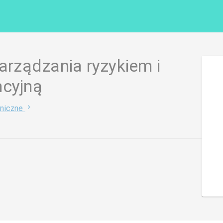
zarządzania ryzykiem i
ncyjną
niczne