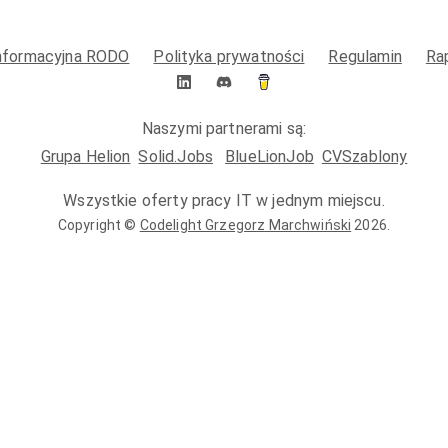
informacyjna RODO
Polityka prywatności
Regulamin
Ra
Naszymi partnerami są:
Grupa Helion
Solid.Jobs
BlueLionJob
CVSzablony
Wszystkie oferty pracy IT w jednym miejscu.
Copyright ©
Codelight Grzegorz Marchwiński
2026
.