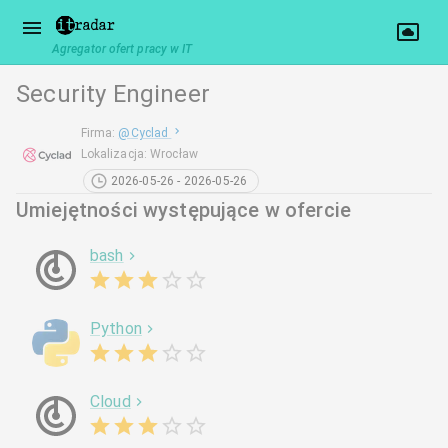
Agregator ofert pracy w IT
Security Engineer
Firma
:
@
Cyclad
Lokalizacja
:
Wrocław
2026-05-26 - 2026-05-26
Umiejętności występujące w ofercie
bash
Python
Cloud