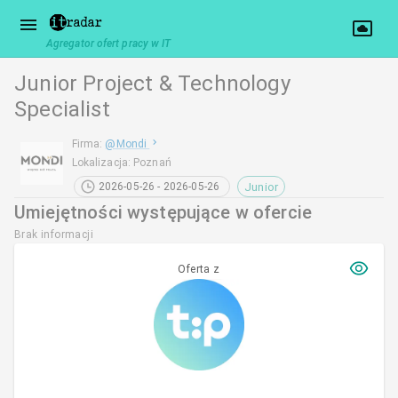
Agregator ofert pracy w IT
Junior Project & Technology
Specialist
Firma
:
@
Mondi
Lokalizacja
:
Poznań
Junior
2026-05-26 - 2026-05-26
Umiejętności występujące w ofercie
Brak informacji
Oferta z