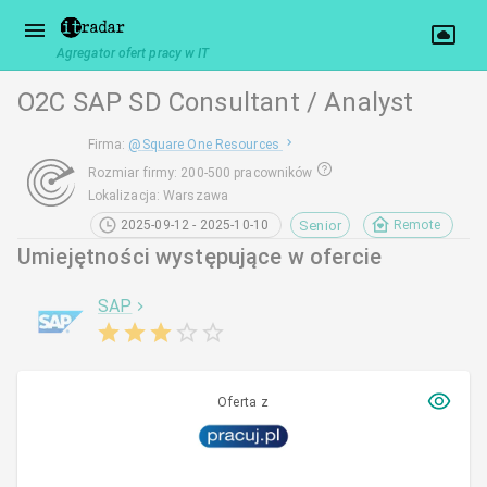
Agregator ofert pracy w IT
O2C SAP SD Consultant / Analyst
Firma
:
@
Square One Resources
Rozmiar firmy
:
200-500 pracowników
Lokalizacja
:
Warszawa
Senior
2025-09-12 - 2025-10-10
Remote
Umiejętności występujące w ofercie
SAP
Oferta z