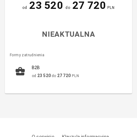
23 520
27 720
od
do
PLN
NIEAKTUALNA
Formy zatrudnienia
B2B
23 520
27 720
od
do
PLN
O serwisie
Klauzula informacyjna