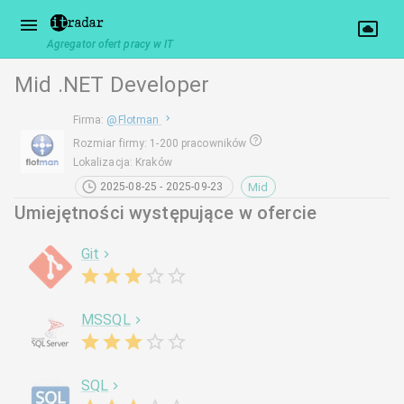
Agregator ofert pracy w IT
Mid .NET Developer
Firma
:
@
Flotman
Rozmiar firmy
:
1-200 pracowników
Lokalizacja
:
Kraków
Mid
2025-08-25 - 2025-09-23
Umiejętności występujące w ofercie
Git
MSSQL
SQL