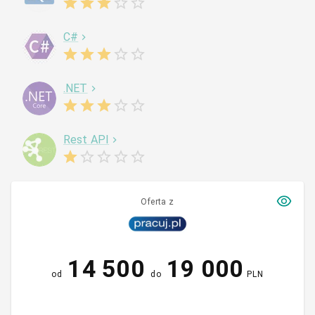
C#
.NET
Rest API
Oferta z
14 500
19 000
od
do
PLN