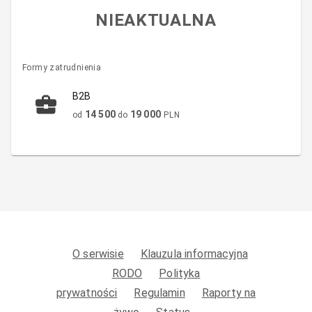
NIEAKTUALNA
Formy zatrudnienia
B2B
14 500
19 000
od
do
PLN
O serwisie
Klauzula informacyjna
RODO
Polityka
prywatności
Regulamin
Raporty na