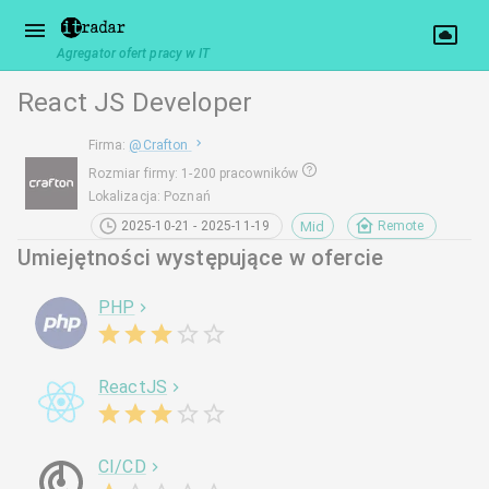
Agregator ofert pracy w IT
React JS Developer
Firma
:
@
Crafton
Rozmiar firmy
:
1-200 pracowników
Lokalizacja
:
Poznań
Mid
2025-10-21 - 2025-11-19
Remote
Umiejętności występujące w ofercie
PHP
ReactJS
CI/CD