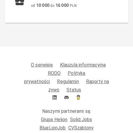
10 000
16 000
od
do
PLN
O serwisie
Klauzula informacyjna
RODO
Polityka
prywatności
Regulamin
Raporty na
żywo
Status
Naszymi partnerami są:
Grupa Helion
Solid.Jobs
BlueLionJob
CVSzablony