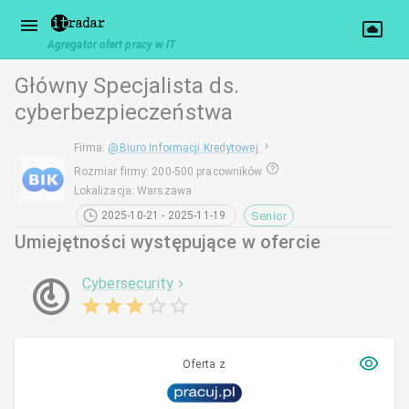
Agregator ofert pracy w IT
Główny Specjalista ds.
cyberbezpieczeństwa
Firma
:
@
Biuro Informacji Kredytowej
Rozmiar firmy
:
200-500 pracowników
Lokalizacja
:
Warszawa
Senior
2025-10-21 - 2025-11-19
Umiejętności występujące w ofercie
Cybersecurity
Oferta z