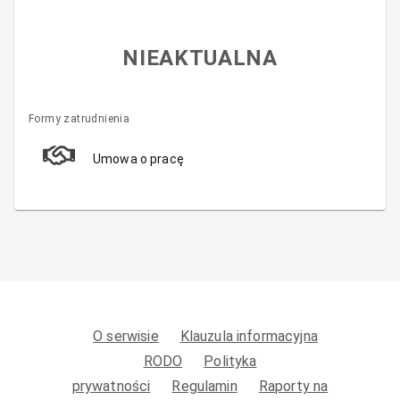
NIEAKTUALNA
Formy zatrudnienia
Umowa o pracę
O serwisie
Klauzula informacyjna
RODO
Polityka
prywatności
Regulamin
Raporty na