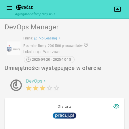
Agregator ofert pracy w IT
DevOps Manager
Firma
:
@
Pko Leasing
Rozmiar firmy
:
200-500 pracowników
Lokalizacja
:
Warszawa
2025-09-20 - 2025-10-18
Umiejętności występujące w ofercie
DevOps
Oferta z