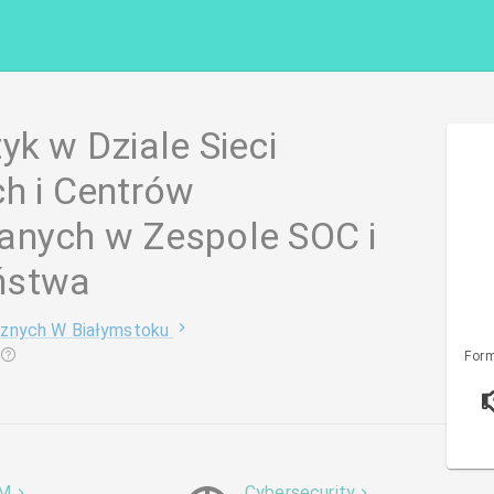
yk w Dziale Sieci
ch i Centrów
anych w Zespole SOC i
ństwa
cznych W Białymstoku
Form
EM
Cybersecurity