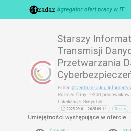
Agregator ofert pracy w IT
Starszy Informat
Transmisji Dany
Przetwarzania D
Cyberbezpiecze
Firma
:
@
Centrum Usług Informaty
Rozmiar firmy
:
1-200 pracowników
Lokalizacja
:
Białystok
Senior
2025-09-01 - 2025-09-14
Umiejętności występujące w ofercie
firewall
SI