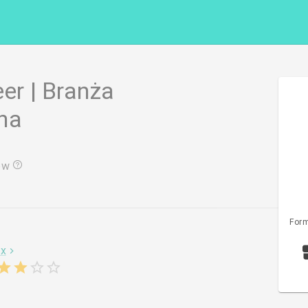
eer | Branża
na
ów
Form
ux