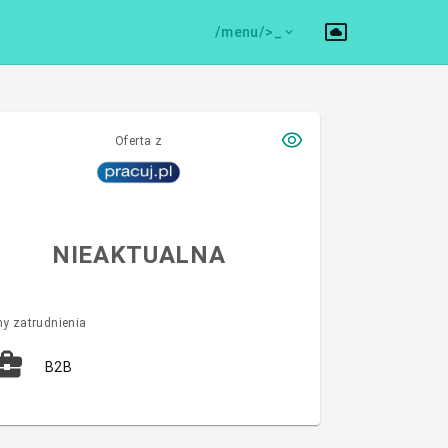
/menu/>
Oferta z
NIEAKTUALNA
y zatrudnienia
B2B