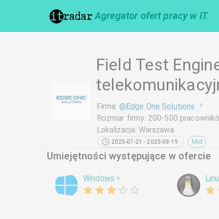
Agregator ofert pracy w IT
Field Test Engin
telekomunikacyj
Firma
:
@
Edge One Solutions
Rozmiar firmy
:
200-500 pracownik
Lokalizacja
:
Warszawa
Mid
2025-07-21 - 2025-08-19
Umiejętności występujące w ofercie
Windows
Lin