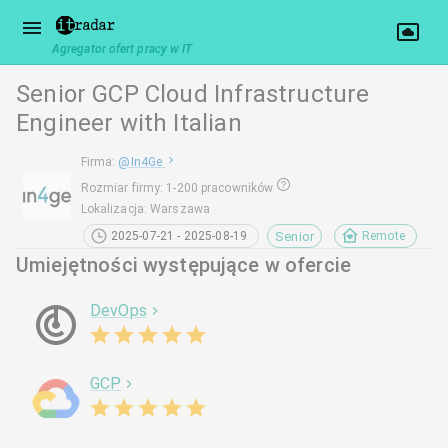
Agregator ofert pracy w IT
Senior GCP Cloud Infrastructure
Engineer with Italian
Firma
:
@
In4Ge
Rozmiar firmy
:
1-200 pracowników
Lokalizacja
:
Warszawa
Senior
2025-07-21 - 2025-08-19
Remote
Umiejętności występujące w ofercie
DevOps
GCP