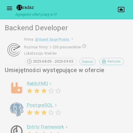
Agregator ofert pracy w IT
Backend Developer
Firma
:
@
Guest Sage Prosta
Rozmiar firmy
:
1-200 pracowników
Lokalizacja
:
Kraków
Senior
2025-08-05 - 2025-09-03
Remote
Umiejętności występujące w ofercie
RabbitMQ
PostgreSQL
Entity Framework