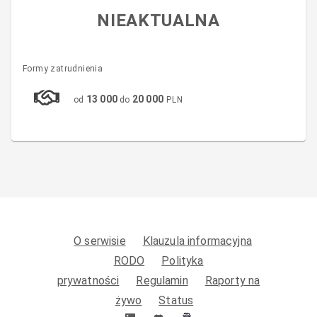
NIEAKTUALNA
Formy zatrudnienia
13 000
20 000
od
do
PLN
O serwisie
Klauzula informacyjna
RODO
Polityka
prywatności
Regulamin
Raporty na
żywo
Status