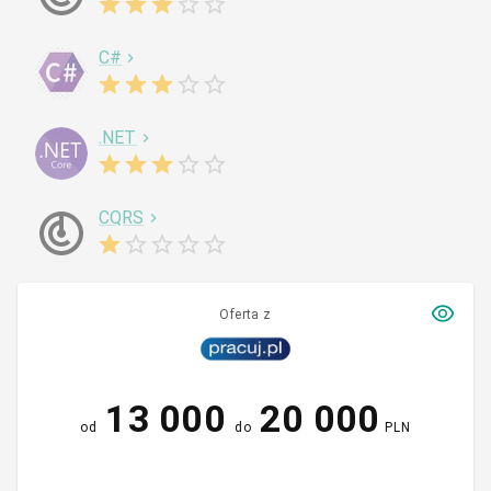
C#
.NET
CQRS
Oferta z
13 000
20 000
od
do
PLN