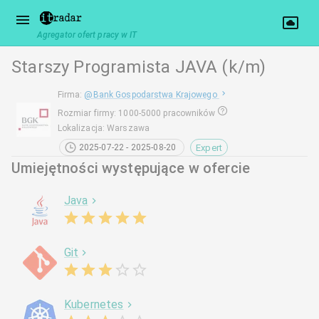
Agregator ofert pracy w IT
Starszy Programista JAVA (k/m)
Firma
:
@
Bank Gospodarstwa Krajowego
Rozmiar firmy
:
1000-5000 pracowników
Lokalizacja
:
Warszawa
Expert
2025-07-22 - 2025-08-20
Umiejętności występujące w ofercie
Java
Git
Kubernetes