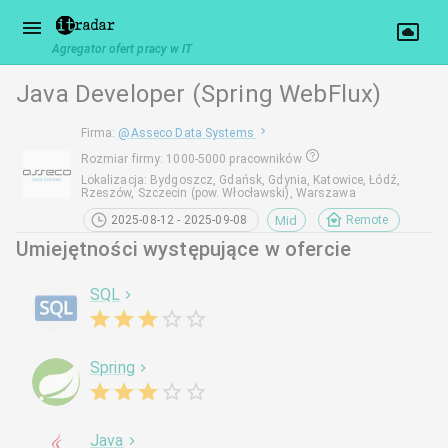
Agregator ofert pracy w IT
Java Developer (Spring WebFlux)
Firma
:
@
Asseco Data Systems
Rozmiar firmy
:
1000-5000 pracowników
Lokalizacja
:
Bydgoszcz, Gdańsk, Gdynia, Katowice, Łódź,
Rzeszów, Szczecin (pow. Włocławski), Warszawa
Mid
2025-08-12 - 2025-09-08
Remote
Umiejętności występujące w ofercie
SQL
Spring
Java