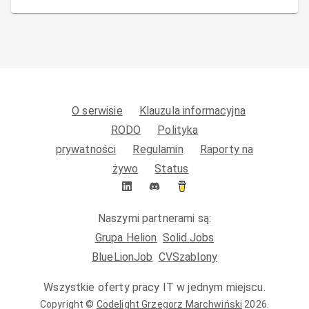
O serwisie
Klauzula informacyjna
RODO
Polityka
prywatności
Regulamin
Raporty na
żywo
Status
Naszymi partnerami są:
Grupa Helion
Solid.Jobs
BlueLionJob
CVSzablony
Wszystkie oferty pracy IT w jednym miejscu.
Copyright ©
Codelight Grzegorz Marchwiński
2026
.