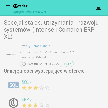
Agregator ofert pracy w IT
Specjalista ds. utrzymania i rozwoju
systemów (Intense i Comarch ERP
XL)
Firma
:
@
Doraco One
Rozmiar firmy
:
200-500 pracowników
Lokalizacja
:
Gdańsk
Mid
2025-08-22 - 2025-09-20
Umiejętności występujące w ofercie
SQL
ERP