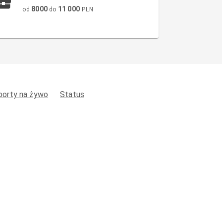
8000
11 000
od
do
PLN
porty na żywo
Status