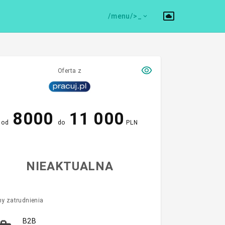
/menu/>
Oferta z
8000
11 000
od
do
PLN
NIEAKTUALNA
y zatrudnienia
B2B