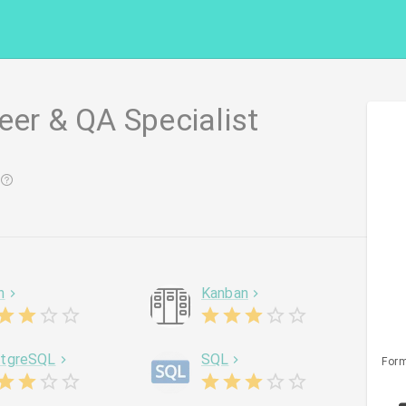
eer & QA Specialist
h
Kanban
tgreSQL
SQL
Form