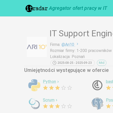
Agregator ofert pracy w IT
IT Support Engin
Firma
:
@
Ari10
Rozmiar firmy
:
1-200 pracowników
Lokalizacja
:
Poznań
Mid
2025-08-25 - 2025-09-23
Umiejętności występujące w ofercie
Python
bas
Scrum
Pos