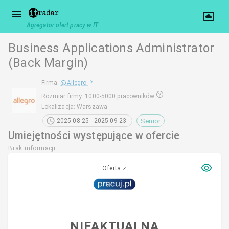
Agregator ofert pracy w IT
Business Applications Administrator
(Back Margin)
Firma
:
@
Allegro
Rozmiar firmy
:
1000-5000 pracowników
Lokalizacja
:
Warszawa
Senior
2025-08-25 - 2025-09-23
Umiejętności występujące w ofercie
Brak informacji
Oferta z
NIEAKTUALNA