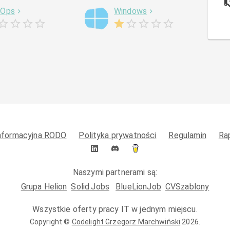
vOps
Windows
informacyjna RODO
Polityka prywatności
Regulamin
Ra
Naszymi partnerami są:
Grupa Helion
Solid.Jobs
BlueLionJob
CVSzablony
Wszystkie oferty pracy IT w jednym miejscu.
Copyright ©
Codelight Grzegorz Marchwiński
2026
.