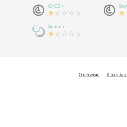
CI/CD
De
Scrum
O serwisie
Klauzula 