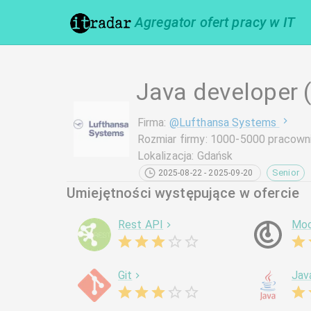
Agregator ofert pracy w IT
Java developer 
Firma
:
@
Lufthansa Systems
Rozmiar firmy
:
1000-5000 pracown
Lokalizacja
:
Gdańsk
Senior
2025-08-22 - 2025-09-20
Umiejętności występujące w ofercie
Rest API
Moc
Git
Jav