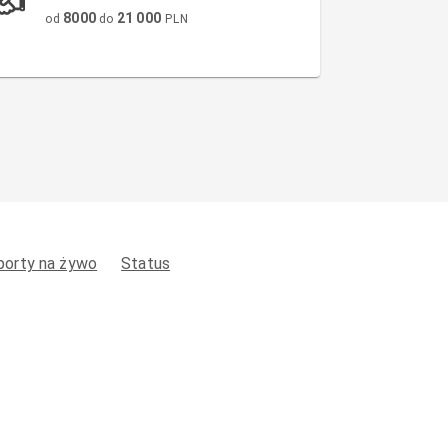
8000
21 000
od
do
PLN
porty na żywo
Status