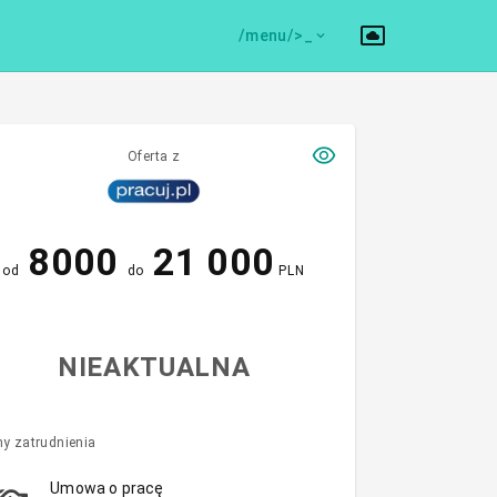
/menu/>
Oferta z
8000
21 000
od
do
PLN
NIEAKTUALNA
y zatrudnienia
Umowa o pracę