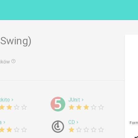
(Swing)
ików
kito
JUnit
a
CD
Form