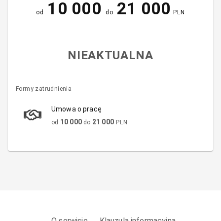
10 000
21 000
od
do
PLN
NIEAKTUALNA
Formy zatrudnienia
Umowa o pracę
10 000
21 000
od
do
PLN
O serwisie
Klauzula informacyjna