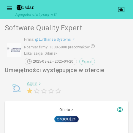
Agregator ofert pracy w IT
Software Quality Expert
Firma
:
@
Lufthansa Systems
Rozmiar firmy
:
1000-5000 pracowników
Lokalizacja
:
Gdańsk
Expert
2025-08-22 - 2025-09-20
Umiejętności występujące w ofercie
Agile
Oferta z