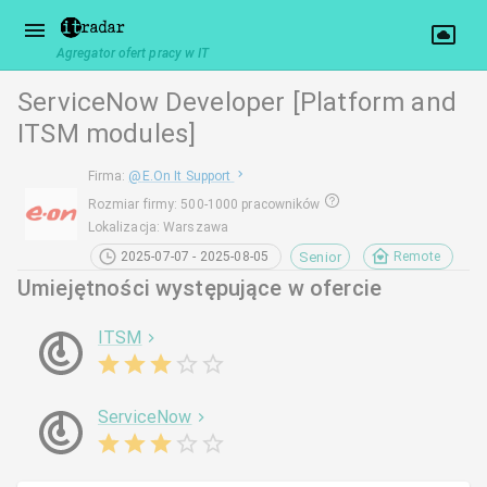
Agregator ofert pracy w IT
ServiceNow Developer [Platform and
ITSM modules]
Firma
:
@
E.On It Support
Rozmiar firmy
:
500-1000 pracowników
Lokalizacja
:
Warszawa
Senior
2025-07-07 - 2025-08-05
Remote
Umiejętności występujące w ofercie
ITSM
ServiceNow