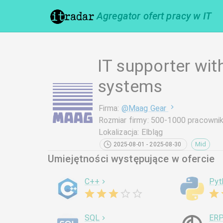
Agregator ofert pracy w IT
IT supporter wit
systems
Firma
:
@
Maag Gear
Rozmiar firmy
:
500-1000 pracowni
Lokalizacja
:
Elbląg
Mid
2025-08-01 - 2025-08-30
Umiejętności występujące w ofercie
C++
Pyt
SQL
ER