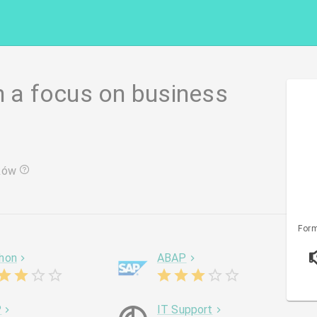
h a focus on business
ków
Form
hon
ABAP
P
IT Support