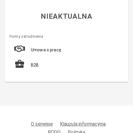
NIEAKTUALNA
Formy zatrudnienia
Umowa o pracę
B2B
O serwisie
Klauzula informacyjna
RODO
Polityka