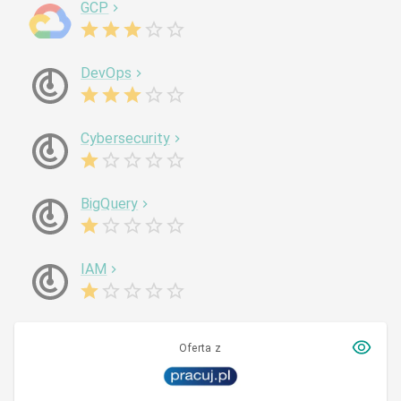
GCP
DevOps
Cybersecurity
BigQuery
IAM
Oferta z