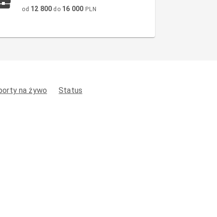
12 800
16 000
od
do
PLN
porty na żywo
Status