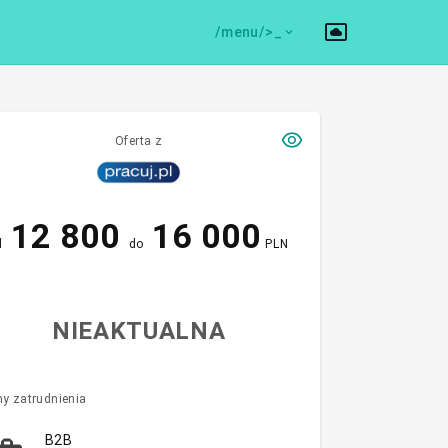
/menu/>
Oferta z
12 800
16 000
d
do
PLN
NIEAKTUALNA
y zatrudnienia
B2B