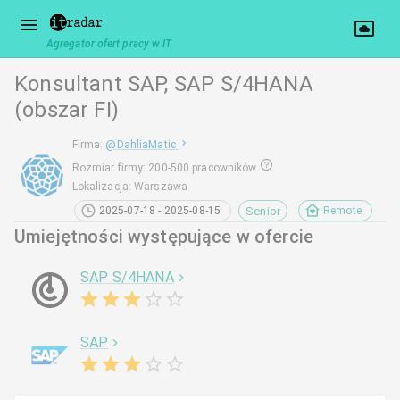
Agregator ofert pracy w IT
Konsultant SAP, SAP S/4HANA
(obszar FI)
Firma
:
@
DahliaMatic
Rozmiar firmy
:
200-500 pracowników
Lokalizacja
:
Warszawa
Senior
2025-07-18 - 2025-08-15
Remote
Umiejętności występujące w ofercie
SAP S/4HANA
SAP