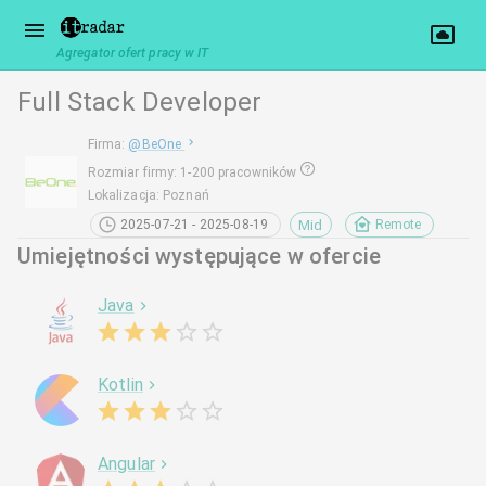
Agregator ofert pracy w IT
Full Stack Developer
Firma
:
@
BeOne
Rozmiar firmy
:
1-200 pracowników
Lokalizacja
:
Poznań
Mid
2025-07-21 - 2025-08-19
Remote
Umiejętności występujące w ofercie
Java
Kotlin
Angular