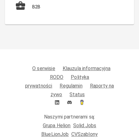
B2B
O serwisie
Klauzula informacyjna
RODO
Polityka
prywatności
Regulamin
Raporty na
żywo
Status
Naszymi partnerami są:
Grupa Helion
Solid.Jobs
BlueLionJob
CVSzablony