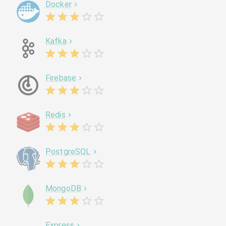
Docker
Kafka
Firebase
Redis
PostgreSQL
MongoDB
Express