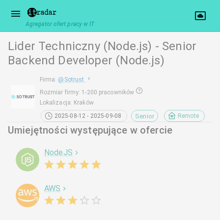
Agregator ofert pracy w IT
Lider Techniczny (Node.js) - Senior
Backend Developer (Node.js)
Firma
:
@
Sotrust
Rozmiar firmy
:
1-200 pracowników
Lokalizacja
:
Kraków
Senior
2025-08-12 - 2025-09-08
Remote
Umiejętności występujące w ofercie
NodeJS
AWS