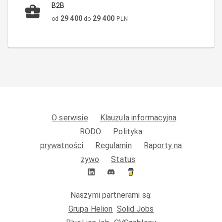
B2B
29 400
29 400
od
do
PLN
O serwisie
Klauzula informacyjna
RODO
Polityka
prywatności
Regulamin
Raporty na
żywo
Status
Naszymi partnerami są:
Grupa Helion
Solid.Jobs