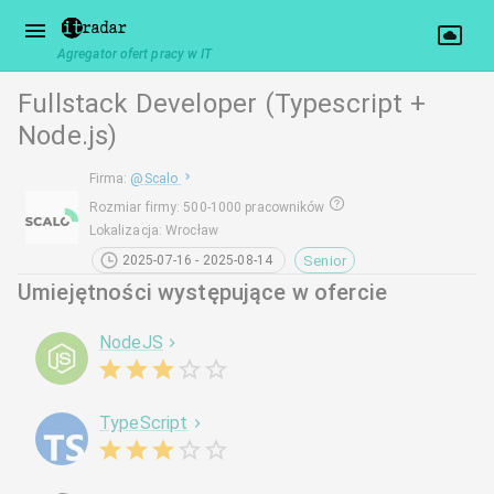
Agregator ofert pracy w IT
Fullstack Developer (Typescript +
Node.js)
Firma
:
@
Scalo
Rozmiar firmy
:
500-1000 pracowników
Lokalizacja
:
Wrocław
Senior
2025-07-16 - 2025-08-14
Umiejętności występujące w ofercie
NodeJS
TypeScript