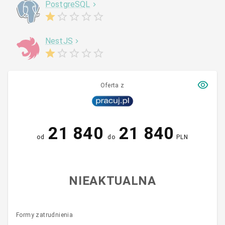
PostgreSQL
NestJS
Oferta z
21 840
21 840
od
do
PLN
NIEAKTUALNA
Formy zatrudnienia