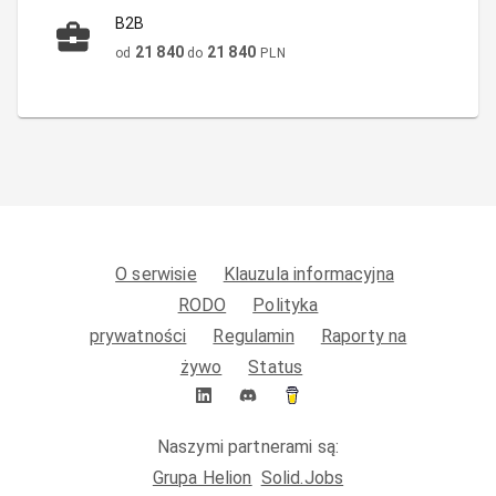
B2B
21 840
21 840
od
do
PLN
O serwisie
Klauzula informacyjna
RODO
Polityka
prywatności
Regulamin
Raporty na
żywo
Status
Naszymi partnerami są:
Grupa Helion
Solid.Jobs