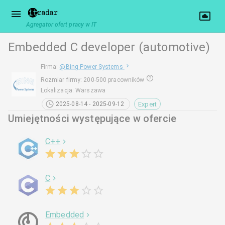
Agregator ofert pracy w IT
Embedded C developer (automotive)
Firma
:
@
Bing Power Systems
Rozmiar firmy
:
200-500 pracowników
Lokalizacja
:
Warszawa
Expert
2025-08-14 - 2025-09-12
Umiejętności występujące w ofercie
C++
C
Embedded