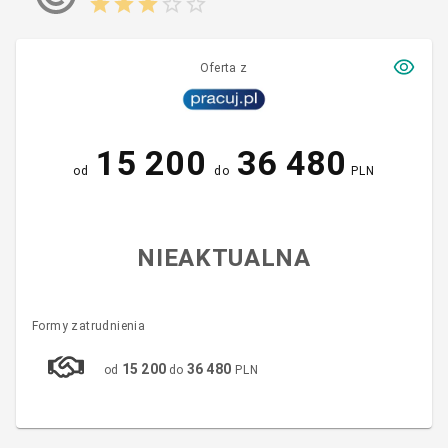
Oferta z
15 200
36 480
od
do
PLN
NIEAKTUALNA
Formy zatrudnienia
15 200
36 480
od
do
PLN