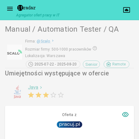
Agregator ofert pracy w IT
Manual / Automation Tester / QA
Firma
:
@
Scalo
Rozmiar firmy
:
500-1000 pracowników
Lokalizacja
:
Warszawa
Senior
2025-07-22 - 2025-08-20
Remote
Umiejętności występujące w ofercie
Java
Oferta z