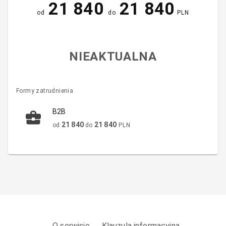
21 840
21 840
od
do
PLN
NIEAKTUALNA
Formy zatrudnienia
B2B
21 840
21 840
od
do
PLN
O serwisie
Klauzula informacyjna