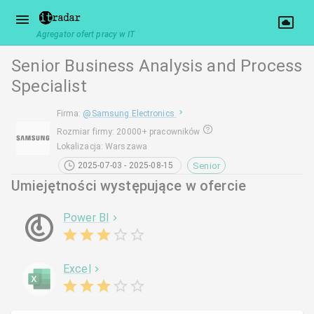
Agregator ofert pracy w IT
Senior Business Analysis and Process
Specialist
Firma
:
@
Samsung Electronics
Rozmiar firmy
:
20000+ pracowników
Lokalizacja
:
Warszawa
Senior
2025-07-03 - 2025-08-15
Umiejętności występujące w ofercie
Power BI
Excel