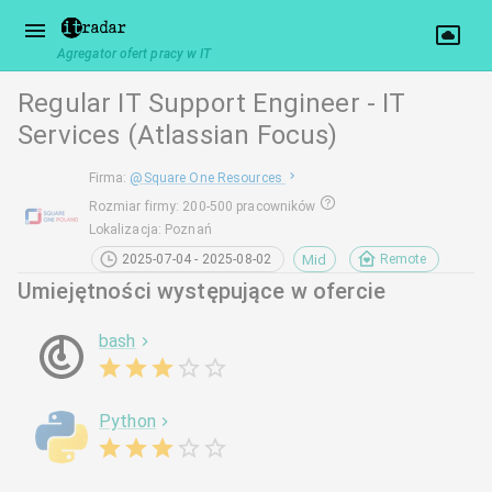
Agregator ofert pracy w IT
Regular IT Support Engineer - IT
Services (Atlassian Focus)
Firma
:
@
Square One Resources
Rozmiar firmy
:
200-500 pracowników
Lokalizacja
:
Poznań
Mid
2025-07-04 - 2025-08-02
Remote
Umiejętności występujące w ofercie
bash
Python