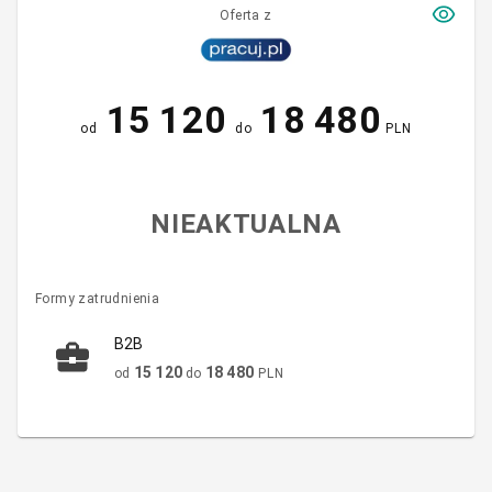
Oferta z
15 120
18 480
od
do
PLN
NIEAKTUALNA
Formy zatrudnienia
B2B
15 120
18 480
od
do
PLN