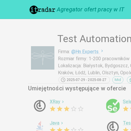
Agregator ofert pracy w IT
Test Automation
Firma
:
@
Hn Experts
Rozmiar firmy
:
1-200 pracowników
Lokalizacja
:
Białystok, Bydgoszcz, 
Kraków, Łódź, Lublin, Olsztyn, Op
Mid
2025-07-29 - 2025-08-27
Umiejętności występujące w ofercie
XRay
Sel
Java
Tes