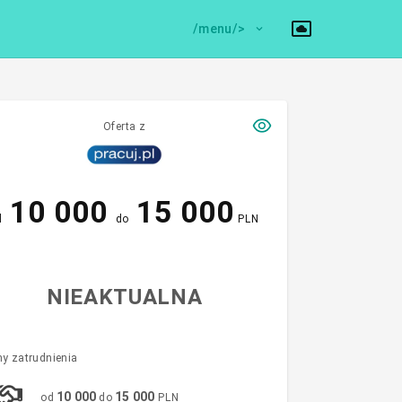
/menu/>
Oferta z
10 000
15 000
d
do
PLN
NIEAKTUALNA
y zatrudnienia
10 000
15 000
od
do
PLN