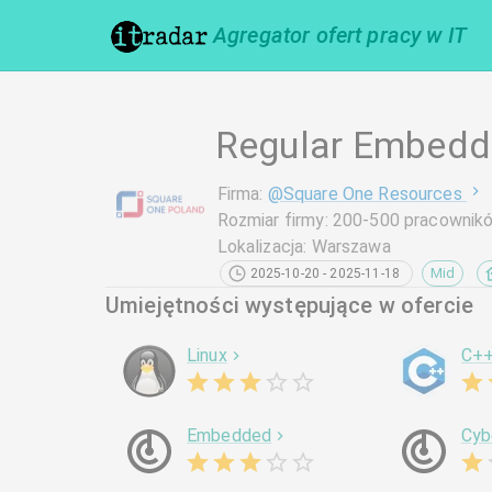
Agregator ofert pracy w IT
Regular Embedd
Firma
:
@
Square One Resources
Rozmiar firmy
:
200-500 pracownik
Lokalizacja
:
Warszawa
Mid
2025-10-20 - 2025-11-18
Umiejętności występujące w ofercie
Linux
C+
Embedded
Cyb