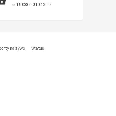
16 800
21 840
od
do
PLN
porty na żywo
Status