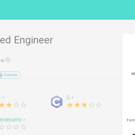
ed Engineer
ów
o
Remote
+
C
ersecurity
Form