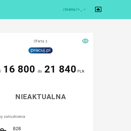
/menu/>
Oferta z
16 800
21 840
d
do
PLN
NIEAKTUALNA
y zatrudnienia
B2B