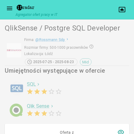
Agregator ofert pracy w IT
QlikSense / Postgre SQL Developer
Firma
:
@
Rossmann Sdp
Rozmiar firmy
:
500-1000 pracowników
Lokalizacja
:
Łódź
Mid
2025-07-25 - 2025-08-23
Umiejętności występujące w ofercie
SQL
Qlik Sense
Oferta z