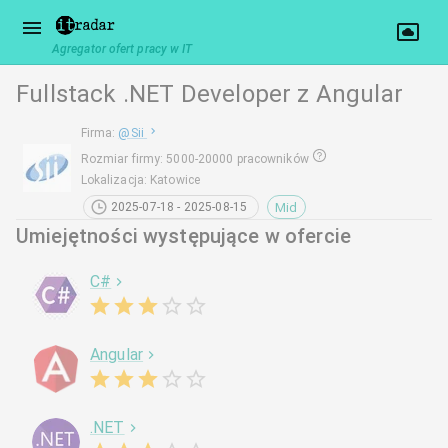
Agregator ofert pracy w IT
Fullstack .NET Developer z Angular
Firma
:
@
Sii
Rozmiar firmy
:
5000-20000 pracowników
Lokalizacja
:
Katowice
Mid
2025-07-18 - 2025-08-15
Umiejętności występujące w ofercie
C#
Angular
.NET