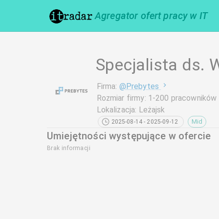
Agregator ofert pracy w IT
Specjalista ds. 
Firma
:
@
Prebytes
Rozmiar firmy
:
1-200 pracowników
Lokalizacja
:
Leżajsk
Mid
2025-08-14 - 2025-09-12
Umiejętności występujące w ofercie
Brak informacji